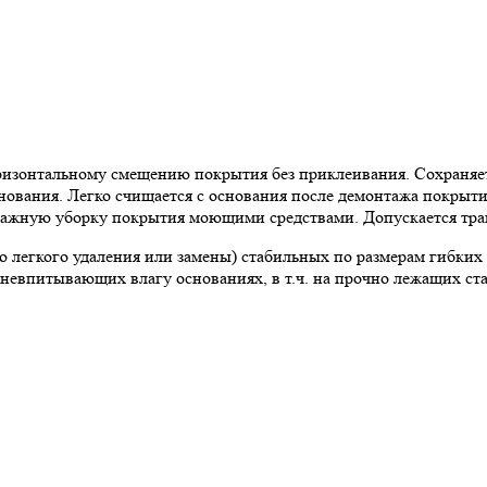
ризонтальному смещению покрытия без приклеивания. Сохраняе
вания. Легко счищается с основания после демонтажа покрытия
лажную уборку покрытия моющими средствами. Допускается тран
ю легкого удаления или замены) стабильных по размерам гибких
евпитывающих влагу основаниях, в т.ч. на прочно лежащих ст