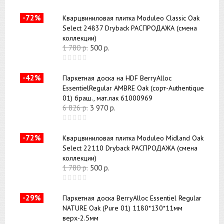
-72%
Кварцвиниловая плитка Moduleo Classic Oak
Select 24837 Dryback РАСПРОДАЖА (смена
коллекции)
1 780
р.
500
р.
-42%
Паркетная доска на HDF BerryAlloc
EssentielRegular AMBRE Oak (сорт-Authentique
01) браш., мат.лак 61000969
6 826
р.
3 970
р.
-72%
Кварцвиниловая плитка Moduleo Midland Oak
Select 22110 Dryback РАСПРОДАЖА (смена
коллекции)
1 780
р.
500
р.
-29%
Паркетная доска BerryAlloc Essentiel Regular
NATURE Oak (Pure 01) 1180*130*11мм
верх-2.5мм