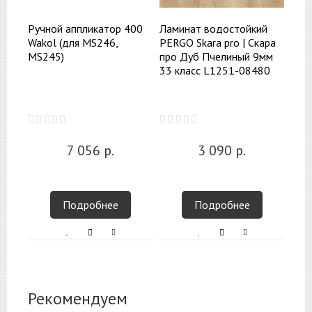
Ручной аппликатор 400
Ламинат водостойкий
Wakol (для MS246,
PERGO Skara pro | Скара
MS245)
про Дуб Пчелиный 9мм
33 класс L1251-08480
7 056
р.
3 090
р.
Подробнее
Подробнее
Рекомендуем