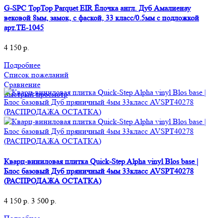
G-SPC TopTop Parquet EIR Ёлочка англ. Дуб Амалиенау
вековой 8мм, замок, с фаской, 33 класс/0.5мм с подложкой
арт.TЕ-1045
4 150
р.
Подробнее
Список пожеланий
Сравнение
Быстрый просмотр
Кварц-виниловая плитка Quick-Step Alpha vinyl Blos base |
Блос базовый Дуб пряничный 4мм 33класс AVSPT40278
(РАСПРОДАЖА ОСТАТКА)
4 150
р.
3 500
р.