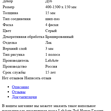
Декор
Дуб
Размер
400-1500 x 150 мм
Толщина
15 мм
Тип соединения
шип-паз
Фаска
4 фаски
Цвет
Серый
Декоративная обработка
Брашированный
Отделка
Лак
Верхний слой
3 мм
Тип рисунка
1 полоса
Производитель
LabArte
Производство
Россия
Срок службы
15 лет
Нет отзывов
Написать отзыв
Описание
Отзывы
Документация
В нашем магазине вы можете заказать такое напольное
покрытие как инженерная доска LabArte Дуб Натур Гамлет,