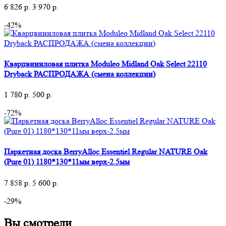
6 826
р.
3 970
р.
-42%
Кварцвиниловая плитка Moduleo Midland Oak Select 22110
Dryback РАСПРОДАЖА (смена коллекции)
1 780
р.
500
р.
-72%
Паркетная доска BerryAlloc Essentiel Regular NATURE Oak
(Pure 01) 1180*130*11мм верх-2.5мм
7 858
р.
5 600
р.
-29%
Вы смотрели