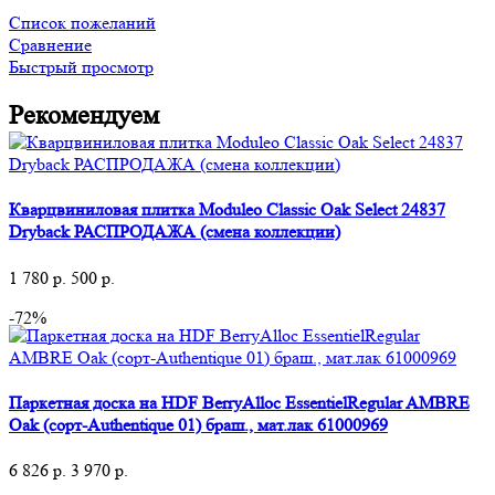
Список пожеланий
Сравнение
Быстрый просмотр
Рекомендуем
Кварцвиниловая плитка Moduleo Classic Oak Select 24837
Dryback РАСПРОДАЖА (смена коллекции)
1 780
р.
500
р.
-72%
Паркетная доска на HDF BerryAlloc EssentielRegular AMBRE
Oak (сорт-Authentique 01) браш., мат.лак 61000969
6 826
р.
3 970
р.