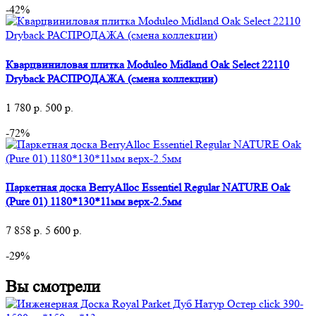
-42%
Кварцвиниловая плитка Moduleo Midland Oak Select 22110
Dryback РАСПРОДАЖА (смена коллекции)
1 780
р.
500
р.
-72%
Паркетная доска BerryAlloc Essentiel Regular NATURE Oak
(Pure 01) 1180*130*11мм верх-2.5мм
7 858
р.
5 600
р.
-29%
Вы смотрели