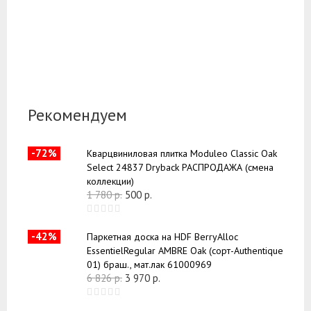
Рекомендуем
-72%
Кварцвиниловая плитка Moduleo Classic Oak
Select 24837 Dryback РАСПРОДАЖА (смена
коллекции)
1 780
р.
500
р.
-42%
Паркетная доска на HDF BerryAlloc
EssentielRegular AMBRE Oak (сорт-Authentique
01) браш., мат.лак 61000969
6 826
р.
3 970
р.