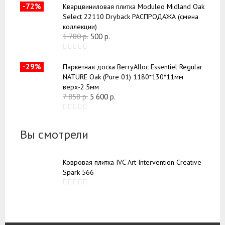
-72%
Кварцвиниловая плитка Moduleo Midland Oak
Select 22110 Dryback РАСПРОДАЖА (смена
коллекции)
1 780
р.
500
р.
-29%
Паркетная доска BerryAlloc Essentiel Regular
NATURE Oak (Pure 01) 1180*130*11мм
верх-2.5мм
7 858
р.
5 600
р.
Вы смотрели
Ковровая плитка IVC Art Intervention Creative
Spark 566