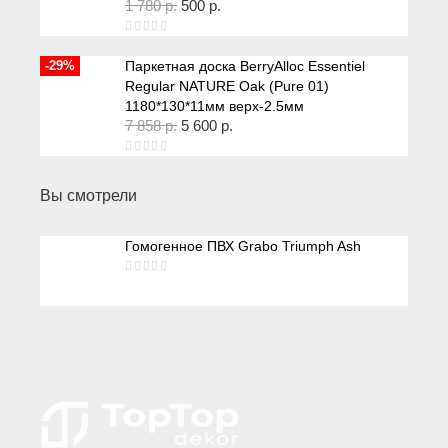
1 780
р.
500
р.
-29%
Паркетная доска BerryAlloc Essentiel
Regular NATURE Oak (Pure 01)
1180*130*11мм верх-2.5мм
7 858
р.
5 600
р.
Вы смотрели
Гомогенное ПВХ Grabo Triumph Ash