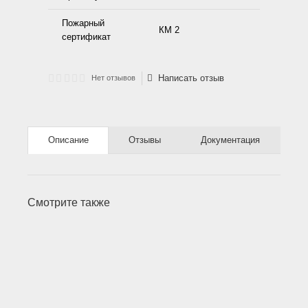
Пожарный
КМ 2
сертификат
Написать отзыв
Нет отзывов
Описание
Отзывы
Документация
Смотрите также
-10%
-31%
-16%
Ручной
Ламинат
Паркет ёлка
Противоскользящий
Полукоммерческий
Коммерческий
Инженерный
Акустический
Полукоммерческий
G-SPC TopTop
G-SPC TopTop
Ковровая
Минеральный
G-SPC
Кварц-
аппликатор
водостойкий
(CH) ESTA
линолеум Grabo
линолеум Grabo
линолеум IVC
кварцвинил
линолеум
линолеум Grabo
Сlassic Wood
Nature Дуб
плитка IVC
паркет
TopTop
винилова