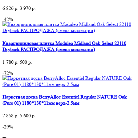
6 826
р.
3 970
р.
-42%
Кварцвиниловая плитка Moduleo Midland Oak Select 22110
Dryback РАСПРОДАЖА (смена коллекции)
1 780
р.
500
р.
-72%
Паркетная доска BerryAlloc Essentiel Regular NATURE Oak
(Pure 01) 1180*130*11мм верх-2.5мм
7 858
р.
5 600
р.
-29%