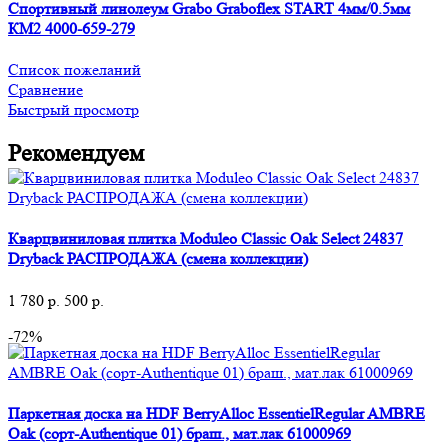
Спортивный линолеум Grabo Graboflex START 4мм/0.5мм
КМ2 4000-659-279
Список пожеланий
Сравнение
Быстрый просмотр
Рекомендуем
Кварцвиниловая плитка Moduleo Classic Oak Select 24837
Dryback РАСПРОДАЖА (смена коллекции)
1 780
р.
500
р.
-72%
Паркетная доска на HDF BerryAlloc EssentielRegular AMBRE
Oak (сорт-Authentique 01) браш., мат.лак 61000969