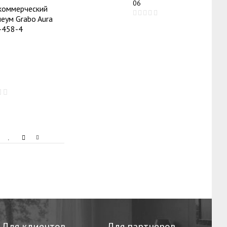
06
коммерческий
еум Grabo Aura
-458-4
Для клиентов
Для партнеров