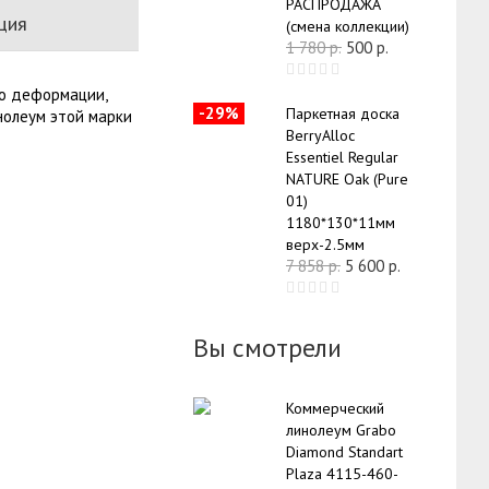
РАСПРОДАЖА
ция
(смена коллекции)
1 780
р.
500
р.
но деформации,
-29%
Паркетная доска
нолеум этой марки
BerryAlloc
Essentiel Regular
NATURE Oak (Pure
01)
1180*130*11мм
верх-2.5мм
7 858
р.
5 600
р.
Вы смотрели
Коммерческий
линолеум Grabo
Diamond Standart
Plaza 4115-460-