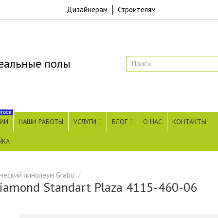
Дизайнерам
Строителям
еальные полы
STOCK
ЧИИ
НАШИ РАБОТЫ
УСЛУГИ
БЛОГ
О НАС
КОНТАКТЫ
НКА
ческий линолеум Grabo
iamond Standart Plaza 4115-460-06