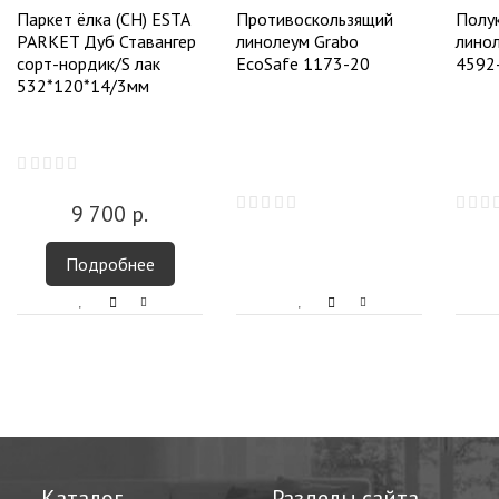
Паркет ёлка (CH) ESTA
Противоскользящий
Полу
PARKET Дуб Ставангер
линолеум Grabo
линол
сорт-нордик/S лак
EcoSafe 1173-20
4592
532*120*14/3мм
9 700
р.
Подробнее
Каталог
Разделы сайта