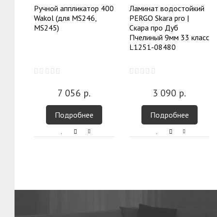
Ручной аппликатор 400
Ламинат водостойкий
Wakol (для MS246,
PERGO Skara pro |
MS245)
Скара про Дуб
Пчелиный 9мм 33 класс
L1251-08480
7 056
р.
3 090
р.
Подробнее
Подробнее