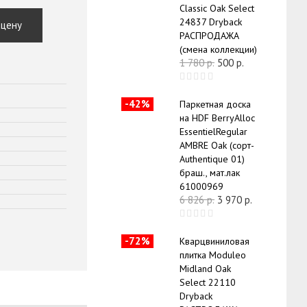
Classic Oak Select
24837 Dryback
 цену
РАСПРОДАЖА
(смена коллекции)
1 780
р.
500
р.
-42%
Паркетная доска
на HDF BerryAlloc
EssentielRegular
AMBRE Oak (сорт-
Authentique 01)
браш., мат.лак
61000969
6 826
р.
3 970
р.
-72%
Кварцвиниловая
плитка Moduleo
Midland Oak
Select 22110
Dryback