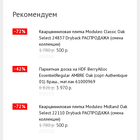
Рекомендуем
-72%
Кварцвиниловая плитка Moduleo Classic Oak
Select 24837 Dryback РАСПРОДАЖА (смена
коллекции)
1 780
р.
500
р.
-42%
Паркетная доска на HDF BerryAlloc
EssentielRegular AMBRE Oak (сорт-Authentique
01) браш., мат.лак 61000969
6 826
р.
3 970
р.
-72%
Кварцвиниловая плитка Moduleo Midland Oak
Select 22110 Dryback РАСПРОДАЖА (смена
коллекции)
1 780
р.
500
р.