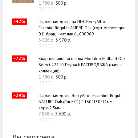
1 780
р.
500
р.
-42%
Паркетная доска на HDF BerryAlloc
EssentielRegular AMBRE Oak (сорт-Authentique
01) браш., мат.лак 61000969
6 826
р.
3 970
р.
-72%
Кварцвиниловая плитка Moduleo Midland Oak
Select 22110 Dryback РАСПРОДАЖА (смена
коллекции)
1 780
р.
500
р.
-29%
Паркетная доска BerryAlloc Essentiel Regular
NATURE Oak (Pure 01) 1180*130*11мм
верх-2.5мм
7 858
р.
5 600
р.
Вы смотрели