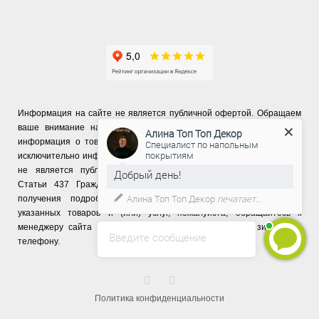
Информация на сайте не является публичной офертой. Обращаем
ваше внимание на то, что данный интернет-сайт, а также вся
Алина Топ Топ Декор
информация о товарах и ценах, предоставленная на нём, носит
Специалист по напольным
покрытиям
исключительно информационный характер и ни при каких условиях
не является публичной офертой, определяемой положениями
Добрый день!
Статьи 437 Гражданского кодекса Российской Федерации. Для
Алина Топ Топ Декор
печатает...
получения подробной информации о наличии и стоимости
указанных товаров и (или) услуг, пожалуйста, обращайтесь к
менеджеру сайта с помощью специальной формы связи или по
Введите сообщение
телефону.
Политика конфиденциальности