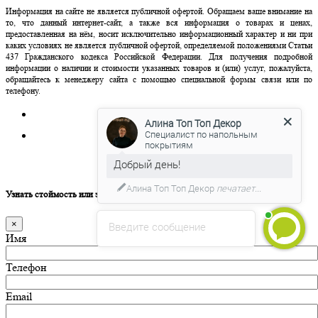
Информация на сайте не является публичной офертой. Обращаем ваше внимание на
то, что данный интернет-сайт, а также вся информация о товарах и ценах,
предоставленная на нём, носит исключительно информационный характер и ни при
каких условиях не является публичной офертой, определяемой положениями Статьи
437 Гражданского кодекса Российской Федерации. Для получения подробной
информации о наличии и стоимости указанных товаров и (или) услуг, пожалуйста,
обращайтесь к менеджеру сайта с помощью специальной формы связи или по
телефону.
Алина Топ Топ Декор
Специалист по напольным
покрытиям
Добрый день!
Политика конфиденциальности
Алина Топ Топ Декор
печатает...
Узнать стоймость или задать вопрос о товаре
×
Введите сообщение
Имя
Телефон
Email