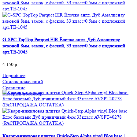
G-SPC TopTop Parquet EIR Ёлочка англ. Дуб Амалиенау
вековой 8мм, замок, с фаской, 33 класс/0.5мм с подложкой
арт.TЕ-1045
4 150
р.
Подробнее
Список пожеланий
Сравнение
Быстрый просмотр
Кварц-виниловая плитка Quick-Step Alpha vinyl Blos base |