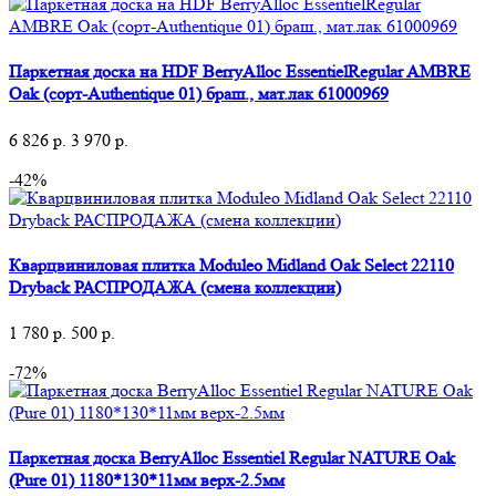
Паркетная доска на HDF BerryAlloc EssentielRegular AMBRE
Oak (сорт-Authentique 01) браш., мат.лак 61000969
6 826
р.
3 970
р.
-42%
Кварцвиниловая плитка Moduleo Midland Oak Select 22110
Dryback РАСПРОДАЖА (смена коллекции)
1 780
р.
500
р.
-72%
Паркетная доска BerryAlloc Essentiel Regular NATURE Oak
(Pure 01) 1180*130*11мм верх-2.5мм