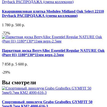
Кварцвиниловая плитка Moduleo Midland Oak Select 22110
Dryback РАСПРОДАЖА (смена коллекции)
1 780
р.
500
р.
-72%
Паркетная доска BerryAlloc Essentiel Regular NATURE Oak
(Pure 01) 1180*130*11мм верх-2.5мм
7 858
р.
5 600
р.
-29%
Вы смотрели
Спортивный линолеум Grabo Graboflex GYMFIT 50
5мм/0.7мм КМ2 4000-616-3