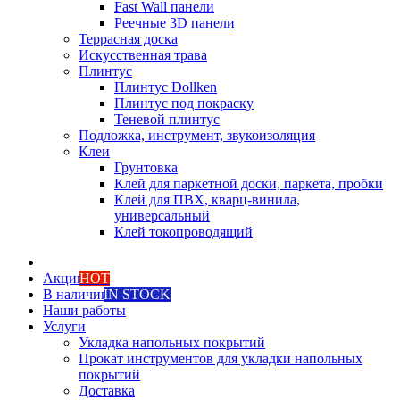
Fast Wall панели
Реечные 3D панели
Террасная доска
Искусственная трава
Плинтус
Плинтус Dollken
Плинтус под покраску
Теневой плинтус
Подложка, инструмент, звукоизоляция
Клеи
Грунтовка
Клей для паркетной доски, паркета, пробки
Клей для ПВХ, кварц-винила,
универсальный
Клей токопроводящий
Акции
HOT
В наличии
IN STOCK
Наши работы
Услуги
Укладка напольных покрытий
Прокат инструментов для укладки напольных
покрытий
Доставка