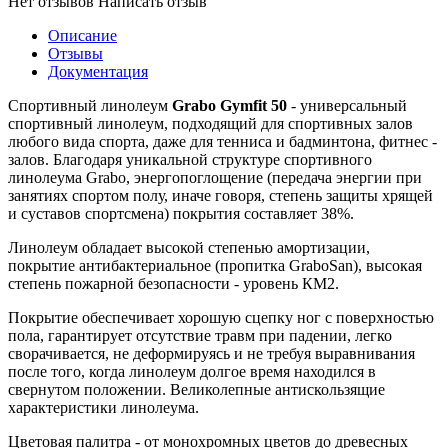
Нет отзывов
Написать отзыв
Описание
Отзывы
Документация
Спортивный линолеум
Grabo Gymfit 50
- универсальный
спортивный линолеум, подходящий для спортивных залов
любого вида спорта, даже для тенниса и бадминтона, фитнес -
залов. Благодаря уникальной структуре спортивного
линолеума Grabo, энергопоглощение (передача энергии при
занятиях спортом полу, иначе говоря, степень защиты хрящей
и суставов спортсмена) покрытия составляет 38%.
Линолеум обладает высокой степенью амортизации,
покрытие антибактериальное (пропитка GraboSan), высокая
степень пожарной безопасности - уровень КМ2.
Покрытие обеспечивает хорошую сцепку ног с поверхностью
пола, гарантирует отсутствие травм при падении, легко
сворачивается, не деформируясь и не требуя выравнивания
после того, когда линолеум долгое время находился в
свернутом положении. Великолепные антискользящие
характеристики линолеума.
Цветовая палитра - от монохромных цветов до древесных