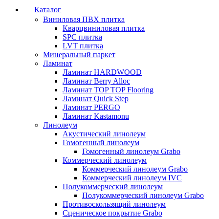
Каталог
Виниловая ПВХ плитка
Кварцвиниловая плитка
SPC плитка
LVT плитка
Минеральный паркет
Ламинат
Ламинат HARDWOOD
Ламинат Berry Alloc
Ламинат TOP TOP Flooring
Ламинат Quick Step
Ламинат PERGO
Ламинат Kastamonu
Линолеум
Акустический линолеум
Гомогенный линолеум
Гомогенный линолеум Grabo
Коммерческий линолеум
Коммерческий линолеум Grabo
Коммерческий линолеум IVC
Полукоммерческий линолеум
Полукоммерческий линолеум Grabo
Противоскользящий линолеум
Сценическое покрытие Grabo