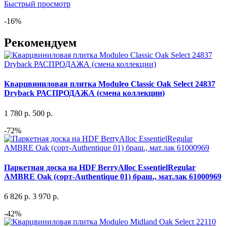
Быстрый просмотр
-16%
Рекомендуем
Кварцвиниловая плитка Moduleo Classic Oak Select 24837
Dryback РАСПРОДАЖА (смена коллекции)
1 780
р.
500
р.
-72%
Паркетная доска на HDF BerryAlloc EssentielRegular
AMBRE Oak (сорт-Authentique 01) браш., мат.лак 61000969
6 826
р.
3 970
р.
-42%