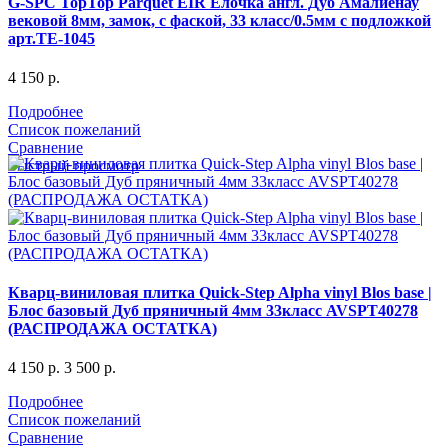
G-SPC TopTop Parquet EIR Ёлочка англ. Дуб Амалиенау
вековой 8мм, замок, с фаской, 33 класс/0.5мм с подложкой
арт.TЕ-1045
4 150
р.
Подробнее
Список пожеланий
Сравнение
Быстрый просмотр
Кварц-виниловая плитка Quick-Step Alpha vinyl Blos base |
Блос базовый Дуб пряничный 4мм 33класс AVSPT40278
(РАСПРОДАЖА ОСТАТКА)
4 150
р.
3 500
р.
Подробнее
Список пожеланий
Сравнение