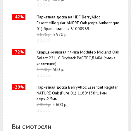
-42%
Паркетная доска на HDF BerryAlloc
EssentielRegular AMBRE Oak (сорт-Authentique
01) браш., мат.лак 61000969
6 826
р.
3 970
р.
-72%
Кварцвиниловая плитка Moduleo Midland Oak
Select 22110 Dryback РАСПРОДАЖА (смена
коллекции)
1 780
р.
500
р.
-29%
Паркетная доска BerryAlloc Essentiel Regular
NATURE Oak (Pure 01) 1180*130*11мм
верх-2.5мм
7 858
р.
5 600
р.
Вы смотрели