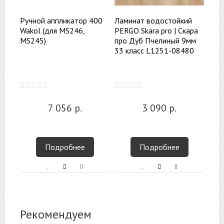
Ручной аппликатор 400
Ламинат водостойкий
Wakol (для MS246,
PERGO Skara pro | Скара
MS245)
про Дуб Пчелиный 9мм
33 класс L1251-08480
7 056
р.
3 090
р.
Подробнее
Подробнее
Рекомендуем