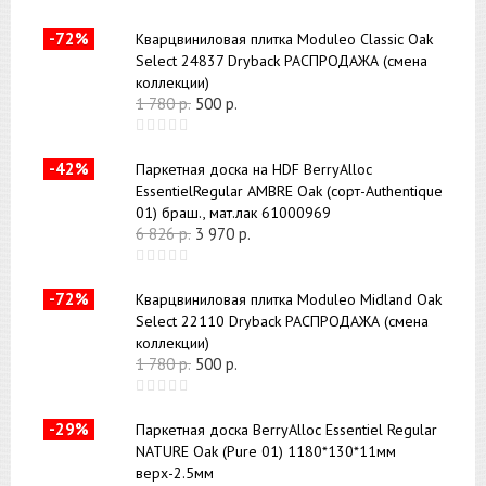
-72%
Кварцвиниловая плитка Moduleo Classic Oak
Select 24837 Dryback РАСПРОДАЖА (смена
коллекции)
1 780
р.
500
р.
-42%
Паркетная доска на HDF BerryAlloc
EssentielRegular AMBRE Oak (сорт-Authentique
01) браш., мат.лак 61000969
6 826
р.
3 970
р.
-72%
Кварцвиниловая плитка Moduleo Midland Oak
Select 22110 Dryback РАСПРОДАЖА (смена
коллекции)
1 780
р.
500
р.
-29%
Паркетная доска BerryAlloc Essentiel Regular
NATURE Oak (Pure 01) 1180*130*11мм
верх-2.5мм