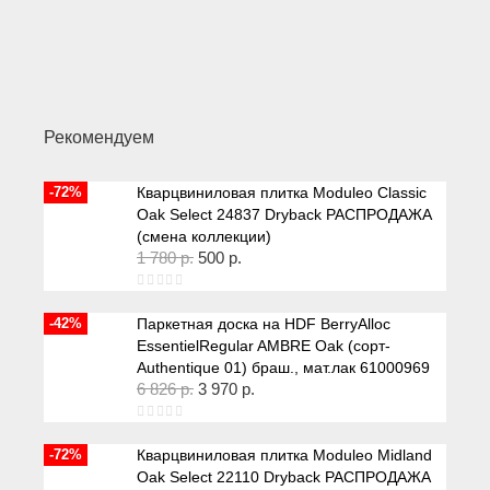
Рекомендуем
-72%
Кварцвиниловая плитка Moduleo Classic
Oak Select 24837 Dryback РАСПРОДАЖА
(смена коллекции)
1 780
р.
500
р.
-42%
Паркетная доска на HDF BerryAlloc
EssentielRegular AMBRE Oak (сорт-
Authentique 01) браш., мат.лак 61000969
6 826
р.
3 970
р.
-72%
Кварцвиниловая плитка Moduleo Midland
Oak Select 22110 Dryback РАСПРОДАЖА