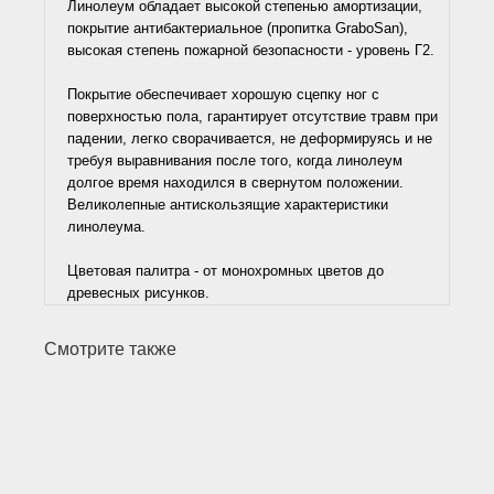
Линолеум обладает высокой степенью амортизации,
покрытие антибактериальное (пропитка GraboSan),
высокая степень пожарной безопасности - уровень Г2.
Покрытие обеспечивает хорошую сцепку ног с
поверхностью пола, гарантирует отсутствие травм при
падении, легко сворачивается, не деформируясь и не
требуя выравнивания после того, когда линолеум
долгое время находился в свернутом положении.
Великолепные антискользящие характеристики
линолеума.
Цветовая палитра - от монохромных цветов до
древесных рисунков.
Смотрите также
-10%
-31%
-16%
Ручной
Ламинат
Паркет ёлка
Противоскользящий
Полукоммерческий
Коммерческий
Инженерный
Акустический
Полукоммерческий
G-SPC TopTop
G-SPC TopTop
Ковровая
Минеральный
G-SPC
Кварц-