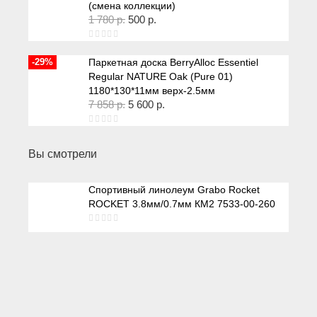
(смена коллекции)
1 780
р.
500
р.
-29%
Паркетная доска BerryAlloc Essentiel
Regular NATURE Oak (Pure 01)
1180*130*11мм верх-2.5мм
7 858
р.
5 600
р.
Вы смотрели
Спортивный линолеум Grabo Rocket
ROCKET 3.8мм/0.7мм КМ2 7533-00-260