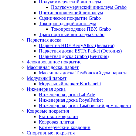
Полукоммерческий линолеум
Полукоммерческий линолеум Grabo
Противоскользящий линолеум
Сценическое покрытие Grabo
Токопроводящий линолеум
Токопроводящее ПВХ Grabo
Транспортный линолеум Grabo
Паркетная доска
Паркет на HDF BerryAlloc (Бельгия)
Паркетная доска ESTA Parket (Эстония)
Паркетная доска Grabo (Венгрия)
Флокированное покрытие
Массивная доска, паркет
Массивная доска Тамбовский дом паркета
Модульный паркет
Модульный паркет Kochanelli
Инженерная доска
Инженерная доска LabArte
Инженерная доска RoyalParket
Инженерная доска Тамбовский дом паркета
Ковровые покрытия
Бытовой ковролин
Ковровая плитка
Коммерческий ковролин
Спортивные покрытия