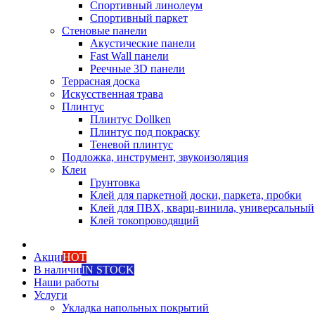
Спортивный линолеум
Спортивный паркет
Стеновые панели
Акустические панели
Fast Wall панели
Реечные 3D панели
Террасная доска
Искусственная трава
Плинтус
Плинтус Dollken
Плинтус под покраску
Теневой плинтус
Подложка, инструмент, звукоизоляция
Клеи
Грунтовка
Клей для паркетной доски, паркета, пробки
Клей для ПВХ, кварц-винила, универсальный
Клей токопроводящий
Акции
HOT
В наличии
IN STOCK
Наши работы
Услуги
Укладка напольных покрытий