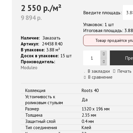
2 550 р./м²
Введите площадь:
9 894 р.
Упаковок:
1 шт
Итоговая площадь:
3.8
Наличие:
Заказать
Товар продаётся уп
Артикул:
24438 R40
В упаковке:
3.88 м²
Досок в упаковке:
15 шт
Пре
Производитель:
Moduleo
В закладки
Печать
В сравнение
Коллекция
Roots 40
Устоичивость к
Да
роликовым стульям
Размер
1320 x 196 мм
Толщина
2.35 мм
Защитный слой
0.4 мм
Тип соединения
Клей