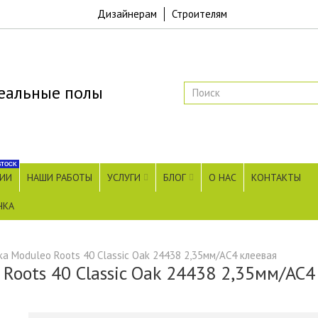
Дизайнерам
Строителям
еальные полы
STOCK
ЧИИ
НАШИ РАБОТЫ
УСЛУГИ
БЛОГ
О НАС
КОНТАКТЫ
НКА
а Moduleo Roots 40 Classic Oak 24438 2,35мм/АС4 клеевая
Roots 40 Classic Oak 24438 2,35мм/АС4