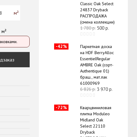
Classic Oak Select
24837 Dryback
РАСПРОДАЖА
(смена коллекции)
1 780
р.
500
р.
8 м²
аковками.
-42%
Паркетная доска
на HDF BerryAlloc
EssentielRegular
дзаказ
AMBRE Oak (сорт-
Authentique 01)
браш., мат.лак
61000969
6 826
р.
3 970
р.
-72%
Кварцвиниловая
плитка Moduleo
Midland Oak
Select 22110
Dryback