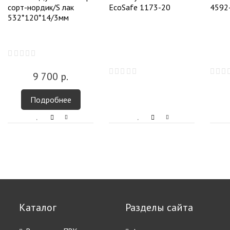
сорт-нордик/S лак
EcoSafe 1173-20
4592
532*120*14/3мм
9 700
р.
Подробнее
Каталог
Разделы сайта