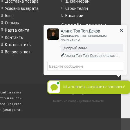
Доставка товара
Дизайнерам
Условия возврата
Строителям
Блог
Вакансии
Отзывы
Способы оплаты:
Карта сайта
Алина Топ Топ Декор
наличными, банковским
Специалист по напольным
переводом или
Контакты
покрытиям
банковской картой.
Как оплатить
Добрый день!
Вопрос ответ
Алина Топ Топ Декор
печатает...
Мы онлайн, задавайте вопросы!
сайт, а также
тер и ни при
Политика конфиденциальности
ого кодекса
(или) услуг,