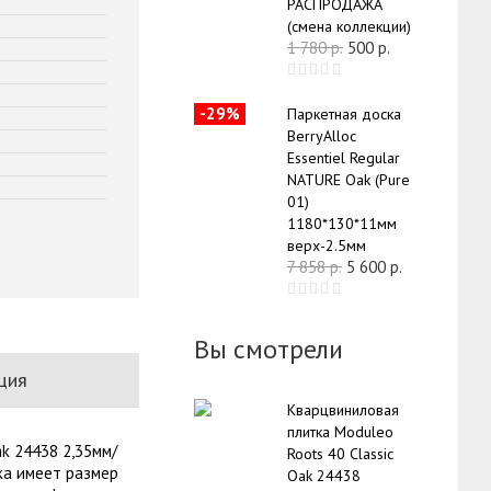
РАСПРОДАЖА
(смена коллекции)
1 780
р.
500
р.
-29%
Паркетная доска
BerryAlloc
Essentiel Regular
NATURE Oak (Pure
01)
1180*130*11мм
верх-2.5мм
7 858
р.
5 600
р.
Вы смотрели
ция
Кварцвиниловая
плитка Moduleo
k 24438 2,35мм/
Roots 40 Classic
ска имеет размер
Oak 24438