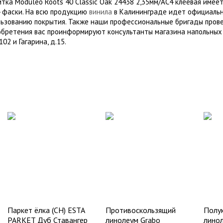
итка Moduleo Roots 40 Classic Oak 24438 2,35мм/АС4 клеевая име
4 фаски. На всю продукцию
винила
в Калининграде идет официальн
льзованию покрытия. Также наши профессиональные бригады пров
обретения вас проинформируют консультанты магазина напольных
02 и Гагарина, д.15.
Паркет ёлка (CH) ESTA
Противоскользящий
Полу
PARKET Дуб Ставангер
линолеум Grabo
линол