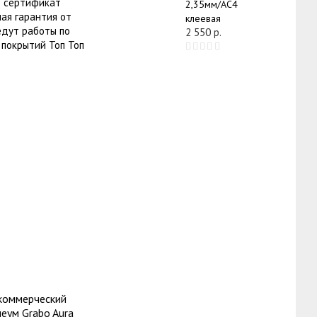
ет сертификат
2,35мм/АС4
ая гарантия от
клеевая
едут работы по
2 550
р.
 покрытий Топ Топ
коммерческий
еум Grabo Aura