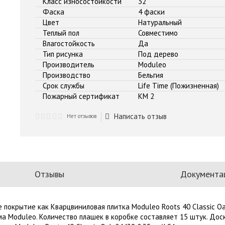
Класс износостойкости
32
Фаска
4 фаски
Цвет
Натуральный
Теплый пол
Совместимо
Влагостойкость
Да
Тип рисунка
Под дерево
Производитель
Moduleo
Производство
Бельгия
Срок службы
Life Time (Пожизненная)
Пожарный сертификат
КМ 2
Написать отзыв
Нет отзывов
Отзывы
Документа
 покрытие как Кварцвиниловая плитка Moduleo Roots 40 Classic Oa
ма Moduleo. Количество плашек в коробке составляет 15 штук. До