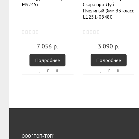
MS245)
Скара про Дуб
Пчелиный 9мм 33 класс
L1251-08480
7 056
р.
3 090
р.
Подробнее
Подробнее
ООО "ТОП-ТОП"