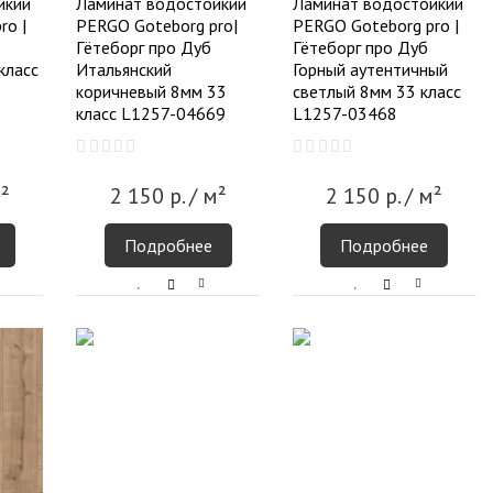
йкий
Ламинат водостойкий
Ламинат водостойкий
ro |
PERGO Goteborg pro|
PERGO Goteborg pro |
Гётеборг про Дуб
Гётеборг про Дуб
класс
Итальянский
Горный аутентичный
коричневый 8мм 33
светлый 8мм 33 класс
класс L1257-04669
L1257-03468
²
2 150
р.
/ м²
2 150
р.
/ м²
Подробнее
Подробнее