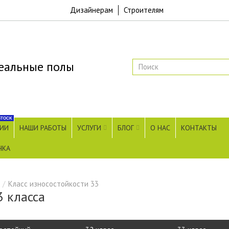
Дизайнерам
Строителям
еальные полы
STOCK
ЧИИ
НАШИ РАБОТЫ
УСЛУГИ
БЛОГ
О НАС
КОНТАКТЫ
НКА
Класс износостойкости 33
 класса