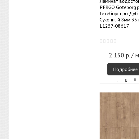
Ламинат водосто
Монтаж
PERGO Goteborg p
Гётеборг про Дуб
Cуконный 8мм 33 
При покупке у нас, по
L1257-08617
спец цене
2 150
р.
/ м
Подробнее