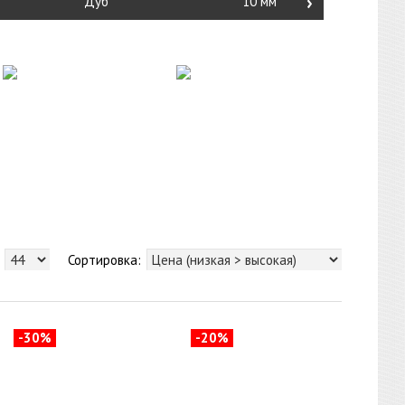
›
Дуб
10 мм
Сортировка:
-30%
-20%