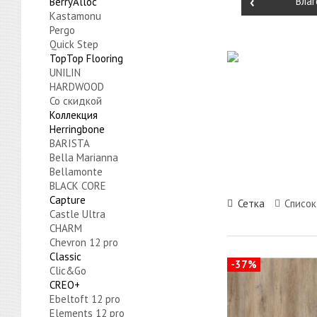
‹
Влаг
BerryAlloc
Kastamonu
Pergo
Quick Step
TopTop Flooring
UNILIN
HARDWOOD
Со скидкой
Коллекция
Herringbone
BARISTA
Bella Marianna
Bellamonte
BLACK CORE
Capture
Сетка
Список
Castle Ultra
CHARM
Chevron 12 pro
Classic
-37%
Cliс&Go
CREO+
Ebeltoft 12 pro
Elements 12 pro