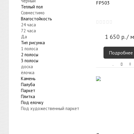
Черный
FP503
Теплый пол
Совместимо
Влагостойкость
24 часа
72 часа
1 650
р.
/ м
Да
Тип рисунка
1 полоса
Подробнее
2 полосы
3 полосы
доска
ёлочка
Камень
Палуба
Паркет
Плитка
Под елочку
Под художественный паркет