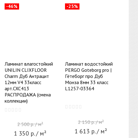
-46%
-25%
Ламинат влагостойкий
Ламинат водостойкий
UNILIN CLIXFLOOR
PERGO Goteborg pro |
Charm Дуб Антрацит
Гётеборг про Дуб
12мм V4 33класс
Монза 8мм 33 класс
арт.CXC413
L1257-03364
РАСПРОДАЖА (смена
коллекции)
2 150
р.
/ м²
2 500
р.
/ м²
1 613
р.
/ м²
1 350
р.
/ м²