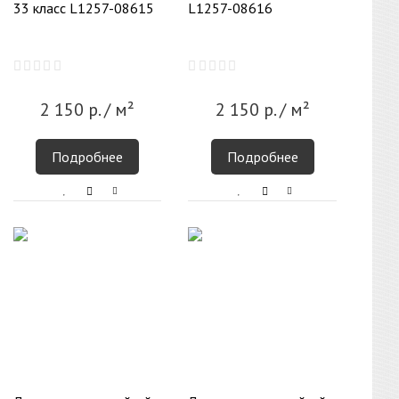
33 класс L1257-08615
L1257-08616
2 150
р.
/ м²
2 150
р.
/ м²
Подробнее
Подробнее