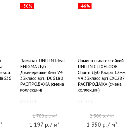
-30%
-46%
p
Ламинат UNILIN Ideal
Ламинат влагостойкий
на
ENIGMA Дуб
UNILIN CLIXFLOOR
левой
Дженерейшн 8мм V4
Charm Дуб Кварц 12мм
H8636
33класс арт.ID06180
V4 33класс арт.CXC287
РАСПРОДАЖА (смена
РАСПРОДАЖА (смена
коллекции)
коллекции)
1 700
р.
/ м²
2 500
р.
/ м²
²
1 197
р.
/ м²
1 350
р.
/ м²