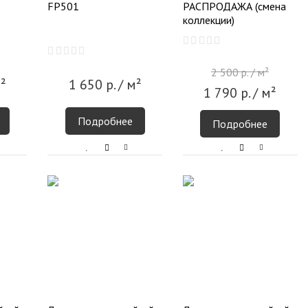
FP501
РАСПРОДАЖА (смена
коллекции)
2 500
р.
/ м²
²
1 650
р.
/ м²
1 790
р.
/ м²
Подробнее
Подробнее