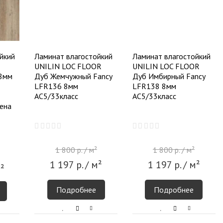
йкий
Ламинат влагостойкий
Ламинат влагостойкий
UNILIN LOC FLOOR
UNILIN LOC FLOOR
 8мм
Дуб Жемчужный Fancy
Дуб Имбирный Fancy
LFR136 8мм
LFR138 8мм
АС5/33класс
АС5/33класс
ена
1 800
р.
/ м²
1 800
р.
/ м²
1 197
р.
/ м²
1 197
р.
/ м²
²
Подробнее
Подробнее