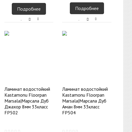
Подробнее
Подробнее
Ламинат водостойкий
Ламинат водостойкий
Kastamonu Floorpan
Kastamonu Floorpan
Marsala|Марсала Дуб
Marsala|Марсала Дуб
Джахор 8мм 33класс
Аман 8мм 33класс
FP502
FP504