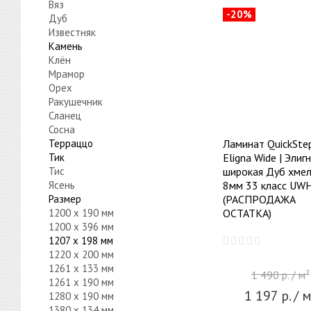
Вяз
-20%
Дуб
Известняк
Камень
Клён
Мрамор
Орех
Ракушечник
Сланец
Сосна
Терраццо
Ламинат QuickSte
Тик
Eligna Wide | Элиг
Тис
широкая Дуб хме
Ясень
8мм 33 класс UW
Размер
(РАСПРОДАЖА
1200 x 190 мм
ОСТАТКА)
1200 x 396 мм
1207 x 198 мм
1220 x 200 мм
1261 x 133 мм
1 490
р.
/ м²
1261 x 190 мм
1 197
р.
/ м
1280 x 190 мм
1380 x 134 мм