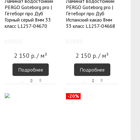
Ламинат водостойкий
Ламинат водостойкий
PERGO Goteborg pro |
PERGO Goteborg pro |
Гётеборг про Дуб
Гётеборг про Дуб
Горный серый 8мм 33
Испанский какао 8мм
класс L1257-04670
33 класс L1257-04668
2 150
р.
/ м²
2 150
р.
/ м²
Подробнее
Подробнее
-20%