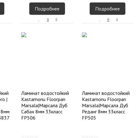
Подробнее
Подробнее
йкий
Ламинат водостойкий
Ламинат водостойкий
ro |
Kastamonu Floorpan
Kastamonu Floorpan
Marsala|Марсала Дуб
Marsala|Марсала Дуб
 8мм
Сабах 8мм 33класс
Реданг 8мм 33класс
3837
FP506
FP505