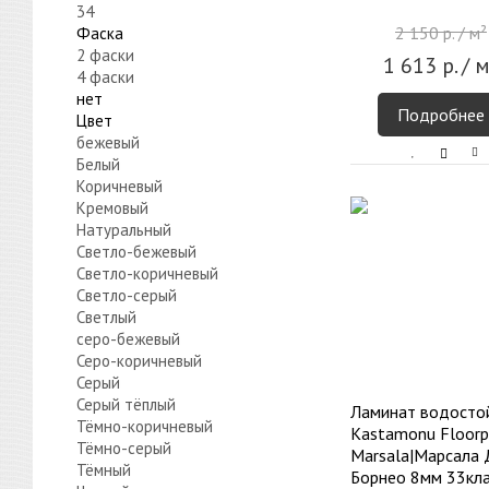
34
2 150
р.
/ м²
Фаска
2 фаски
1 613
р.
/ м
4 фаски
нет
Подробнее
Цвет
бежевый
Белый
Коричневый
Кремовый
Натуральный
Светло-бежевый
Светло-коричневый
Светло-серый
Светлый
серо-бежевый
Серо-коричневый
Серый
Серый тёплый
Ламинат водосто
Тёмно-коричневый
Kastamonu Floorp
Тёмно-серый
Marsala|Марсала 
Тёмный
Борнео 8мм 33кла