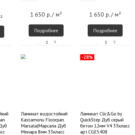
1 650
р.
/ м²
1 650
р.
/ м²
²
Подробнее
Подробнее
-28%
йкий
Ламинат водостойкий
Ламинат Cliс&Go by
an
Kastamonu Floorpan
QuickStep Дуб серый
Дуб
Marsala|Марсала Дуб
бетон 12мм V4 33класс
сс
Менара 8мм 33класс
арт.CGE5408