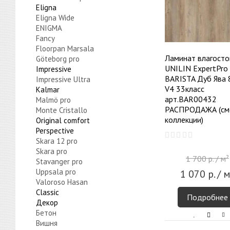
Eligna
Eligna Wide
ENIGMA
Fancy
Floorpan Marsala
Ламинат влагосто
Göteborg pro
UNILIN ExpertPro
Impressive
BARISTA Дуб Ява
Impressive Ultra
V4 33класс
Kalmar
арт.BAR00432
Malmö pro
РАСПРОДАЖА (см
Monte Cristallo
коллекции)
Original comfort
Perspective
Skara 12 pro
Skara pro
1 700
р.
/ м²
Stavanger pro
Uppsala pro
1 070
р.
/ м
Valoroso Hasan
Сlassic
Подробнее
Декор
Бетон
Вишня