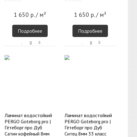
1 650
р.
/ м²
1 650
р.
/ м²
Подробнее
Подробнее
Ламинат водостойкий
Ламинат водостойкий
PERGO Goteborg pro |
PERGO Goteborg pro |
Гётеборг про Дуб
Гётеборг про Дуб
Сатин кофейный 8мм
Cитец 8мм 33 класс