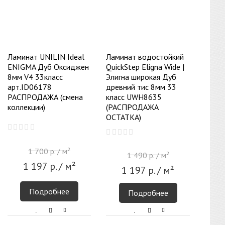
Ламинат UNILIN Ideal
Ламинат водостойкий
ENIGMA Дуб Оксиджен
QuickStep Eligna Wide |
8мм V4 33класс
Элигна широкая Дуб
арт.ID06178
древний тис 8мм 33
РАСПРОДАЖА (смена
класс UWH8635
коллекции)
(РАСПРОДАЖА
ОСТАТКА)
1 700
р.
/ м²
1 490
р.
/ м²
1 197
р.
/ м²
1 197
р.
/ м²
Подробнее
Подробнее