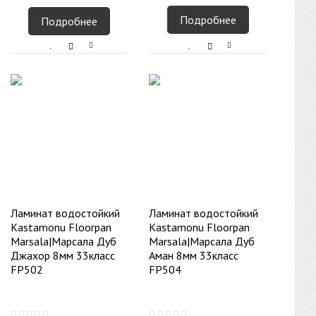
Подробнее
Подробнее
Ламинат водостойкий
Ламинат водостойкий
Kastamonu Floorpan
Kastamonu Floorpan
Marsala|Марсала Дуб
Marsala|Марсала Дуб
Джахор 8мм 33класс
Аман 8мм 33класс
FP502
FP504