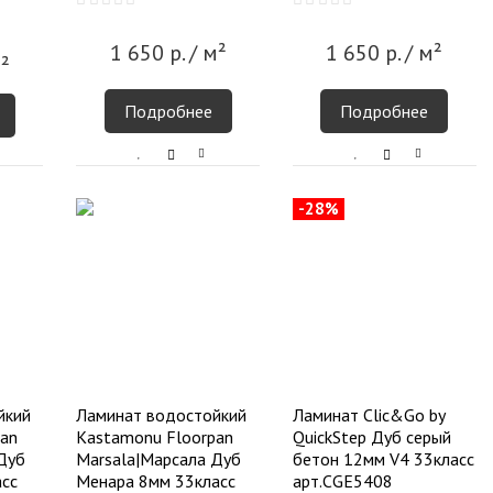
1 650
р.
/ м²
1 650
р.
/ м²
²
Подробнее
Подробнее
-28%
йкий
Ламинат водостойкий
Ламинат Cliс&Go by
an
Kastamonu Floorpan
QuickStep Дуб серый
Дуб
Marsala|Марсала Дуб
бетон 12мм V4 33класс
сс
Менара 8мм 33класс
арт.CGE5408