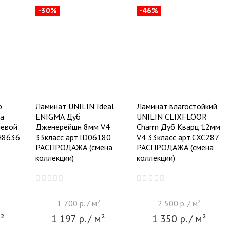
-30%
-46%
p
Ламинат UNILIN Ideal
Ламинат влагостойкий
на
ENIGMA Дуб
UNILIN CLIXFLOOR
левой
Дженерейшн 8мм V4
Charm Дуб Кварц 12мм
H8636
33класс арт.ID06180
V4 33класс арт.CXC287
РАСПРОДАЖА (смена
РАСПРОДАЖА (смена
коллекции)
коллекции)
1 700
р.
/ м²
2 500
р.
/ м²
²
1 197
р.
/ м²
1 350
р.
/ м²