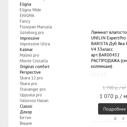
Eligna
Eligna Wide
ENIGMA
Fancy
Floorpan Marsala
Ламинат влагосто
Göteborg pro
UNILIN ExpertPro
Impressive
BARISTA Дуб Ява
Impressive Ultra
V4 33класс
Kalmar
арт.BAR00432
Malmö pro
РАСПРОДАЖА (см
Monte Cristallo
коллекции)
Original comfort
Perspective
Skara 12 pro
Skara pro
1 700
р.
/ м²
Stavanger pro
Uppsala pro
1 070
р.
/ м
Valoroso Hasan
Сlassic
Подробнее
Декор
Бетон
Вишня