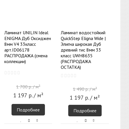
Ламинат UNILIN Ideal
Ламинат водостойкий
ENIGMA Дуб Оксиджен
QuickStep Eligna Wide |
8мм V4 33класс
Элигна широкая Дуб
арт.ID06178
древний тис 8мм 33
РАСПРОДАЖА (смена
класс UWH8635
коллекции)
(РАСПРОДАЖА
ОСТАТКА)
1 700
р.
/ м²
1 490
р.
/ м²
1 197
р.
/ м²
1 197
р.
/ м²
Подробнее
Подробнее