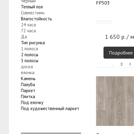
Черный
FP503
Теплый пол
Совместимо
Влагостойкость
24 часа
72 часа
1 650
р.
/ м
Да
Тип рисунка
1 полоса
Подробнее
2 полосы
3 полосы
доска
ёлочка
Камень
Палуба
Паркет
Плитка
Под елочку
Под художественный паркет