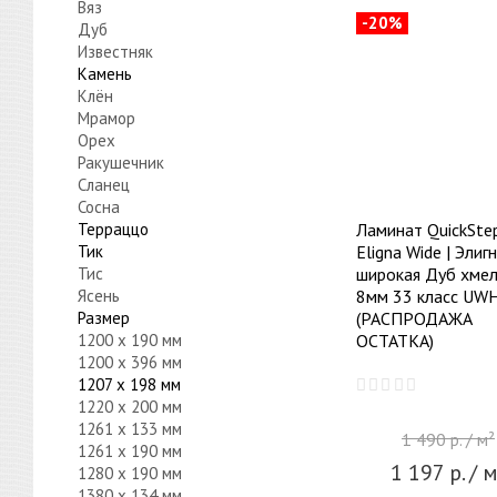
Вяз
-20%
Дуб
Известняк
Камень
Клён
Мрамор
Орех
Ракушечник
Сланец
Сосна
Терраццо
Ламинат QuickSte
Тик
Eligna Wide | Элиг
Тис
широкая Дуб хме
Ясень
8мм 33 класс UW
Размер
(РАСПРОДАЖА
1200 x 190 мм
ОСТАТКА)
1200 x 396 мм
1207 x 198 мм
1220 x 200 мм
1261 x 133 мм
1 490
р.
/ м²
1261 x 190 мм
1 197
р.
/ м
1280 x 190 мм
1380 x 134 мм