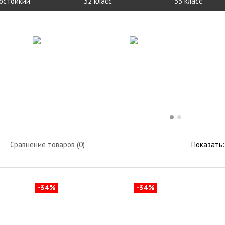
остойкий
32 класс
33 класс
Сравнение товаров (0)
Показать:
-34%
-34%