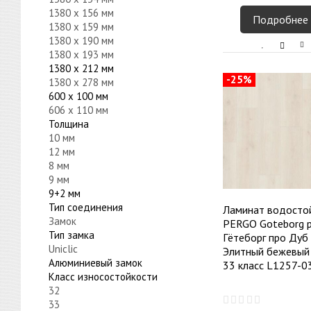
1380 x 156 мм
Подробнее
1380 x 159 мм
1380 x 190 мм
1380 x 193 мм
1380 x 212 мм
-25%
1380 x 278 мм
600 x 100 мм
606 x 110 мм
Толщина
10 мм
12 мм
8 мм
9 мм
9+2 мм
Тип соединения
Ламинат водосто
Замок
PERGO Goteborg p
Тип замка
Гётеборг про Дуб
Uniclic
Элитный бежевый
Алюминиевый замок
33 класс L1257-0
Класс износостойкости
32
33