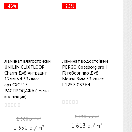
-46%
-25%
Ламинат влагостойкий
Ламинат водостойкий
UNILIN CLIXFLOOR
PERGO Goteborg pro |
Charm Дуб Антрацит
Гётеборг про Дуб
12мм V4 33класс
Монза 8мм 33 класс
арт.CXC413
L1257-03364
РАСПРОДАЖА (смена
коллекции)
2 150
р.
/ м²
2 500
р.
/ м²
1 613
р.
/ м²
1 350
р.
/ м²