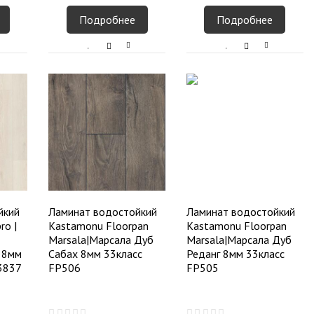
Подробнее
Подробнее
йкий
Ламинат водостойкий
Ламинат водостойкий
ro |
Kastamonu Floorpan
Kastamonu Floorpan
Marsala|Марсала Дуб
Marsala|Марсала Дуб
 8мм
Сабах 8мм 33класс
Реданг 8мм 33класс
3837
FP506
FP505