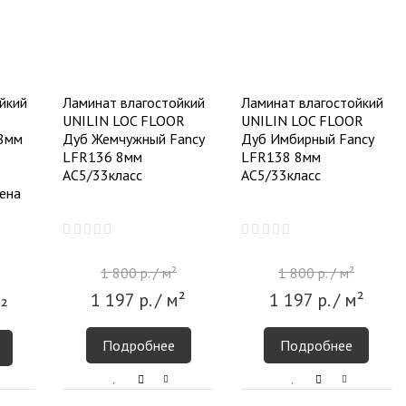
йкий
Ламинат влагостойкий
Ламинат влагостойкий
UNILIN LOC FLOOR
UNILIN LOC FLOOR
 8мм
Дуб Жемчужный Fancy
Дуб Имбирный Fancy
LFR136 8мм
LFR138 8мм
АС5/33класс
АС5/33класс
ена
1 800
р.
/ м²
1 800
р.
/ м²
1 197
р.
/ м²
1 197
р.
/ м²
²
Подробнее
Подробнее