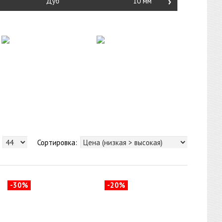
›
Дуб
10 мм
Сортировка:
-30%
-20%