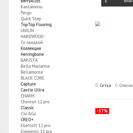
‹
Влаг
BerryAlloc
Kastamonu
Pergo
Quick Step
TopTop Flooring
UNILIN
HARDWOOD
Со скидкой
Коллекция
Herringbone
BARISTA
Bella Marianna
Bellamonte
BLACK CORE
Capture
Сетка
Список
Castle Ultra
CHARM
Chevron 12 pro
Classic
-37%
Cliс&Go
CREO+
Ebeltoft 12 pro
Elements 12 pro