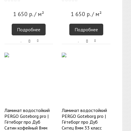
1 650
р.
/ м²
1 650
р.
/ м²
Подробнее
Подробнее
Ламинат водостойкий
Ламинат водостойкий
PERGO Goteborg pro |
PERGO Goteborg pro |
Гётеборг про Дуб
Гётеборг про Дуб
Сатин кофейный 8мм
Cитец 8мм 33 класс