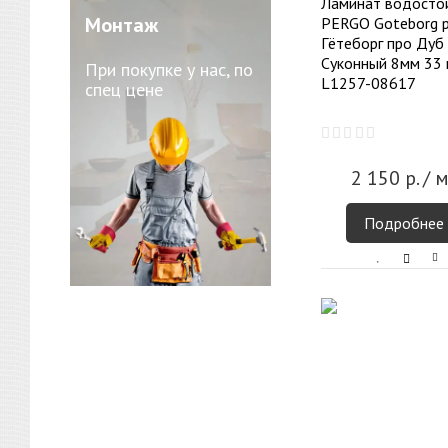
Ламинат водосто
Монтаж
PERGO Goteborg p
Гётеборг про Дуб
Cуконный 8мм 33 
При покупке у нас, по
L1257-08617
спец цене
2 150
р.
/ м
Подробнее