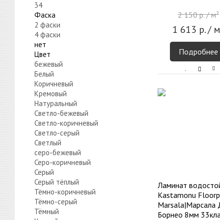
34
2 150
р.
/ м²
Фаска
2 фаски
1 613
р.
/ м
4 фаски
нет
Подробнее
Цвет
бежевый
Белый
Коричневый
Кремовый
Натуральный
Светло-бежевый
Светло-коричневый
Светло-серый
Светлый
серо-бежевый
Серо-коричневый
Серый
Серый тёплый
Ламинат водосто
Тёмно-коричневый
Kastamonu Floorp
Тёмно-серый
Marsala|Марсала 
Тёмный
Борнео 8мм 33кла