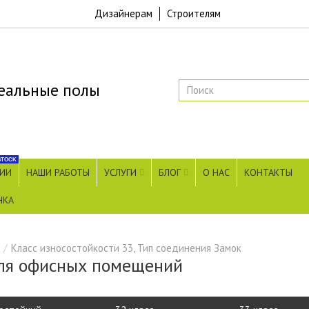
Дизайнерам
Строителям
еальные полы
STOCK
ЧИИ
НАШИ РАБОТЫ
УСЛУГИ
БЛОГ
О НАС
КОНТАКТЫ
НКА
Класс износостойкости 33, Тип соединения Замок
ля офисных помещений