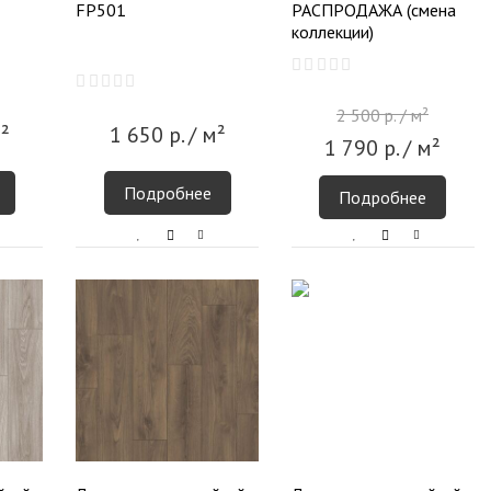
FP501
РАСПРОДАЖА (смена
коллекции)
2 500
р.
/ м²
²
1 650
р.
/ м²
1 790
р.
/ м²
Подробнее
Подробнее