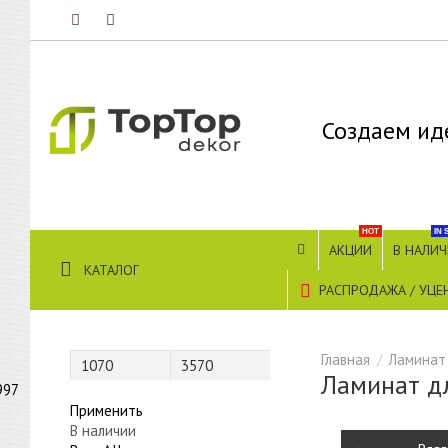
Создаем ид
HOT
IN 
АКЦИИ
В НАЛИ
КАТАЛОГ
РАСПРОДАЖА / УЦЕ
Ламинат
Ламинат д
997
Применить
В наличии