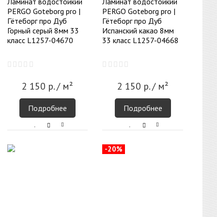
Ламинат водостойкий
Ламинат водостойкий
PERGO Goteborg pro |
PERGO Goteborg pro |
Гётеборг про Дуб
Гётеборг про Дуб
Горный серый 8мм 33
Испанский какао 8мм
класс L1257-04670
33 класс L1257-04668
2 150
р.
/ м²
2 150
р.
/ м²
Подробнее
Подробнее
-20%