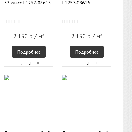
33 класс L1257-08615
L1257-08616
2 150
р.
/ м²
2 150
р.
/ м²
Подробнее
Подробнее