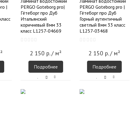
йкий
Ламинат водостойкий
Ламинат водостойкий
ro |
PERGO Goteborg pro|
PERGO Goteborg pro |
Гётеборг про Дуб
Гётеборг про Дуб
класс
Итальянский
Горный аутентичный
коричневый 8мм 33
светлый 8мм 33 класс
класс L1257-04669
L1257-03468
²
2 150
р.
/ м²
2 150
р.
/ м²
Подробнее
Подробнее