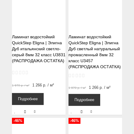
Ламинат водостойкий
Ламинат водостойкий
QuickStep Eligna | Элигна
QuickStep Eligna | Элигна
Дуб итальянский светло-
Дуб светлый натуральный
серый 8мм 32 класс U3831
промасленный 8мм 32
(РАСПРОДАЖА ОСТАТКА)
класс U3457
(РАСПРОДАЖА ОСТАТКА)
1 266
р.
/ м²
1 970
р.
/ м²
1 266
р.
/ м²
1 970
р.
/ м²
Подробнее
Подробнее
-46%
-46%