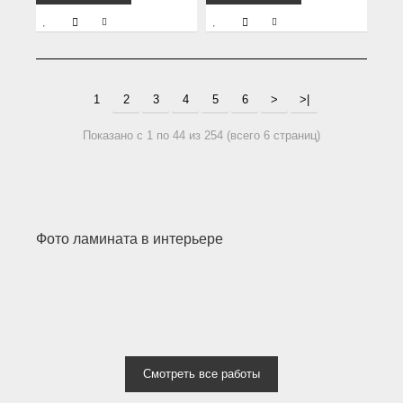
1
2
3
4
5
6
>
>|
Показано с 1 по 44 из 254 (всего 6 страниц)
Фото ламината в интерьере
Смотреть все работы