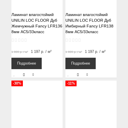
Ламинат влагостойкий
Ламинат влагостойкий
UNILIN LOC FLOOR Дуб
UNILIN LOC FLOOR Дуб
Жемчужный Fancy LFR136
Имбирный Fancy LFR138
8мм АС5/33класс
8мм АС5/33класс
1 197
р.
/ м²
1 197
р.
/ м²
1 800
р.
/ м²
1 800
р.
/ м²
Подробнее
Подробнее
-30%
-11%