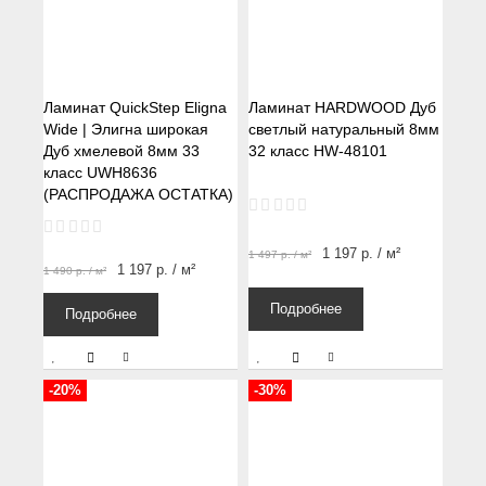
Ламинат QuickStep Eligna
Ламинат HARDWOOD Дуб
Wide | Элигна широкая
светлый натуральный 8мм
Дуб хмелевой 8мм 33
32 класс HW-48101
класс UWH8636
(РАСПРОДАЖА ОСТАТКА)
1 197
р.
/ м²
1 497
р.
/ м²
1 197
р.
/ м²
1 490
р.
/ м²
Подробнее
Подробнее
-20%
-30%