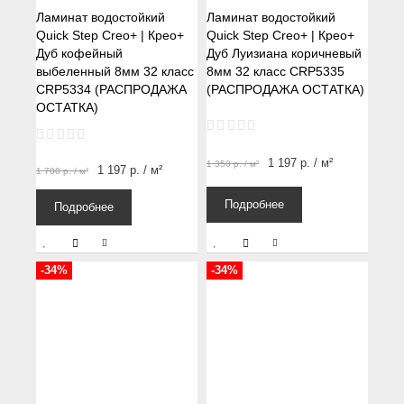
Ламинат водостойкий
Ламинат водостойкий
Quick Step Creo+ | Крео+
Quick Step Creo+ | Крео+
Дуб кофейный
Дуб Луизиана коричневый
выбеленный 8мм 32 класс
8мм 32 класс CRP5335
CRP5334 (РАСПРОДАЖА
(РАСПРОДАЖА ОСТАТКА)
ОСТАТКА)
1 197
р.
/ м²
1 350
р.
/ м²
1 197
р.
/ м²
1 700
р.
/ м²
Подробнее
Подробнее
-34%
-34%