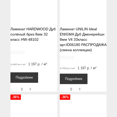
Ламинат HARDWOOD Дуб
Ламинат UNILIN Ideal
солёный бриз 8мм 32
ENIGMA Дуб Дженерейшн
класс HW-48102
8мм V4 33класс
арт.ID06180 РАСПРОДАЖА
(смена коллекции)
1 197
р.
/ м²
1 497
р.
/ м²
1 197
р.
/ м²
1 700
р.
/ м²
Подробнее
Подробнее
-36%
-36%