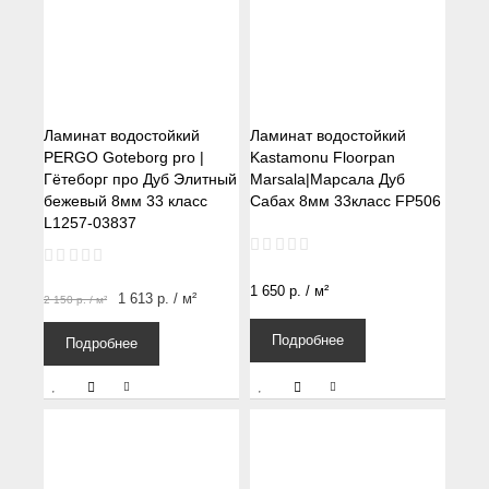
Ламинат водостойкий
Ламинат водостойкий
PERGO Goteborg pro |
Kastamonu Floorpan
Гётеборг про Дуб Элитный
Marsala|Марсала Дуб
бежевый 8мм 33 класс
Сабах 8мм 33класс FP506
L1257-03837
1 650
р.
/ м²
1 613
р.
/ м²
2 150
р.
/ м²
Подробнее
Подробнее