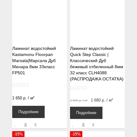
Ламинат водостойкий
Ламинат водостойкий
Kastamonu Floorpan
Quick Step Classic |
Marsala|Марсала Дуб
Классический Дуб
Менара 8мм 33класс
бежевый отбеленный 8мм
FP501
32 класс CLH4088
(РАСПРОДАЖА ОСТАТКА)
1 650
р.
/ м²
1 680
р.
/ м²
1 980
р.
/ м²
Подробнее
Подробнее
-15%
-15%