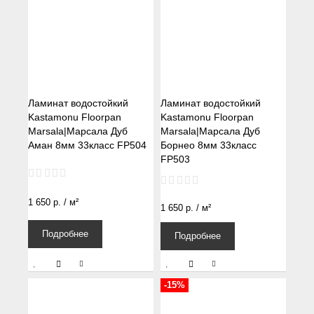
Ламинат водостойкий
Ламинат водостойкий
Kastamonu Floorpan
Kastamonu Floorpan
Marsala|Марсала Дуб
Marsala|Марсала Дуб
Аман 8мм 33класс FP504
Борнео 8мм 33класс
FP503
1 650
р.
/ м²
1 650
р.
/ м²
Подробнее
Подробнее
-15%