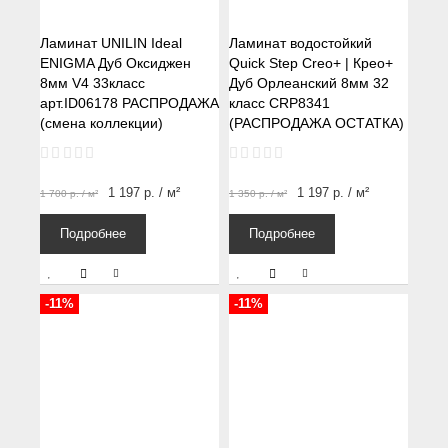
Ламинат UNILIN Ideal
Ламинат водостойкий
ENIGMA Дуб Оксиджен
Quick Step Creo+ | Крео+
8мм V4 33класс
Дуб Орлеанский 8мм 32
арт.ID06178 РАСПРОДАЖА
класс CRP8341
(смена коллекции)
(РАСПРОДАЖА ОСТАТКА)
1 197
р.
/ м²
1 197
р.
/ м²
1 700
р.
/ м²
1 350
р.
/ м²
Подробнее
Подробнее
-11%
-11%