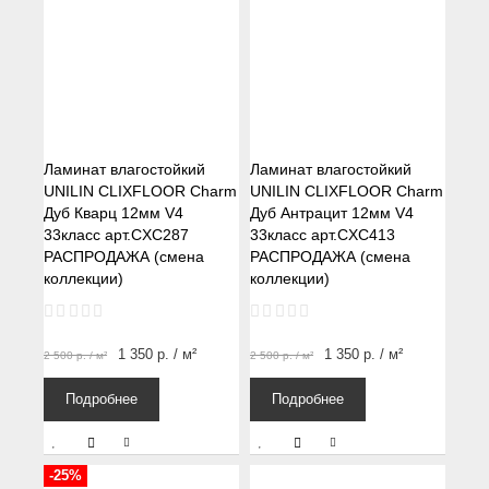
Ламинат влагостойкий
Ламинат влагостойкий
UNILIN CLIXFLOOR Charm
UNILIN CLIXFLOOR Charm
Дуб Кварц 12мм V4
Дуб Антрацит 12мм V4
33класс арт.CXC287
33класс арт.CXC413
РАСПРОДАЖА (смена
РАСПРОДАЖА (смена
коллекции)
коллекции)
1 350
р.
/ м²
1 350
р.
/ м²
2 500
р.
/ м²
2 500
р.
/ м²
Подробнее
Подробнее
-25%