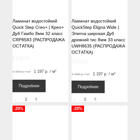
Ламинат водостойкий
Ламинат водостойкий
Quick Step Creo+ | Крео+
QuickStep Eligna Wide |
Дуб Гамбо 8мм 32 класс
Элигна широкая Дуб
CRP8583 (РАСПРОДАЖА
древний тис 8мм 33 класс
ОСТАТКА)
UWH8635 (РАСПРОДАЖА
ОСТАТКА)
1 197
р.
/ м²
1 350
р.
/ м²
1 197
р.
/ м²
1 490
р.
/ м²
Подробнее
Подробнее
-20%
-20%