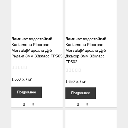
Ламинат водостойкий
Ламинат водостойкий
Kastamonu Floorpan
Kastamonu Floorpan
Marsala|Марсала Дуб
Marsala|Марсала Дуб
Реданг 8мм 33класс FP505
Джахор 8мм 33класс
FP502
1 650
р.
/ м²
1 650
р.
/ м²
Подробнее
Подробнее