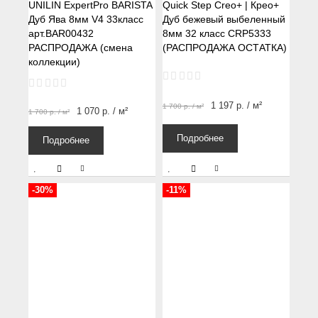
UNILIN ExpertPro BARISTA
Quick Step Creo+ | Крео+
Дуб Ява 8мм V4 33класс
Дуб бежевый выбеленный
арт.BAR00432
8мм 32 класс CRP5333
РАСПРОДАЖА (смена
(РАСПРОДАЖА ОСТАТКА)
коллекции)
1 197
р.
/ м²
1 700
р.
/ м²
1 070
р.
/ м²
1 700
р.
/ м²
Подробнее
Подробнее
-30%
-11%